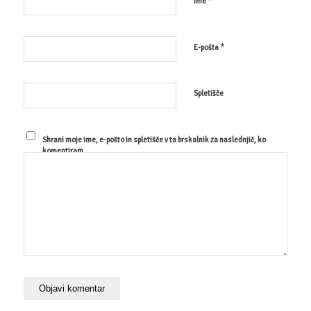
*
Ime
*
E-pošta
Spletišče
Shrani moje ime, e-pošto in spletišče v ta brskalnik za naslednjič, ko
komentiram.