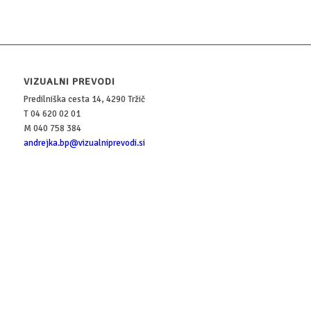
VIZUALNI PREVODI
Predilniška cesta 14, 4290 Tržič
T 04 620 02 01
M 040 758 384
andrejka.bp@vizualniprevodi.si