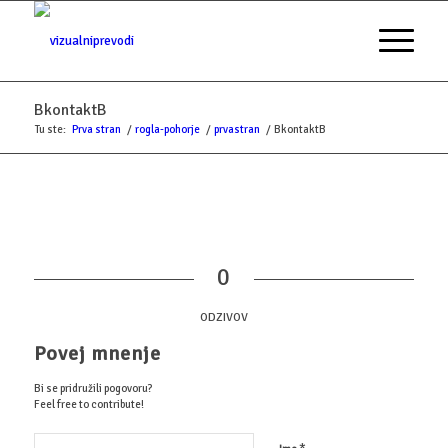
BkontaktB
Tu ste:
Prva stran
/
rogla-pohorje
/
prvastran
/
BkontaktB
0
ODZIVOV
Povej mnenje
Bi se pridružili pogovoru?
Feel free to contribute!