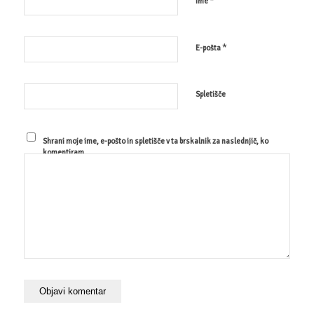
*
Ime
*
E-pošta
Spletišče
Shrani moje ime, e-pošto in spletišče v ta brskalnik za naslednjič, ko
komentiram.