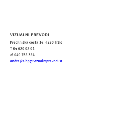
VIZUALNI PREVODI
Predilniška cesta 14, 4290 Tržič
T 04 620 02 01
M 040 758 384
andrejka.bp@vizualniprevodi.si