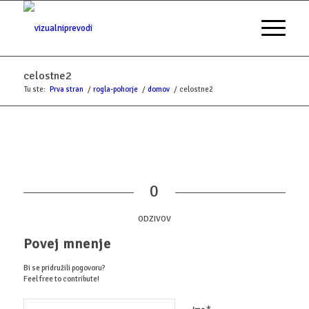
celostne2
Tu ste:
Prva stran
/
rogla-pohorje
/
domov
/
celostne2
0
ODZIVOV
Povej mnenje
Bi se pridružili pogovoru?
Feel free to contribute!