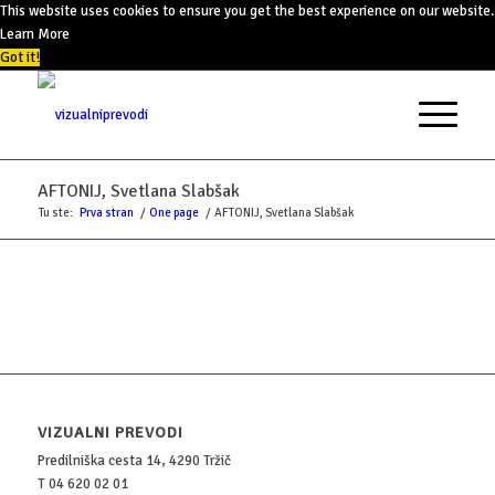
This website uses cookies to ensure you get the best experience on our website.
Learn More
Got it!
AFTONIJ, Svetlana Slabšak
Tu ste:
Prva stran
/
One page
/
AFTONIJ, Svetlana Slabšak
VIZUALNI PREVODI
Predilniška cesta 14, 4290 Tržič
T 04 620 02 01