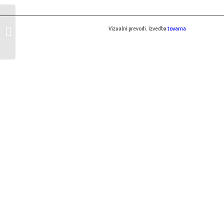
Upravljanje s človeškimi
Vizualni prevodi. Izvedba
tovarna
viri