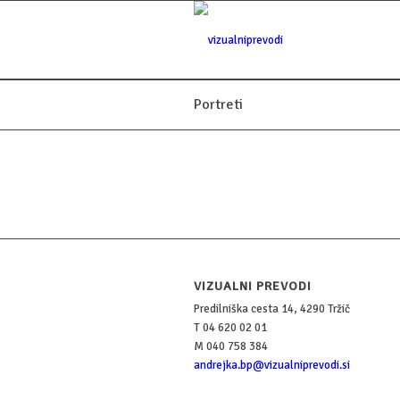
Portreti
VIZUALNI PREVODI
Predilniška cesta 14, 4290 Tržič
T 04 620 02 01
M 040 758 384
andrejka.bp@vizualniprevodi.si