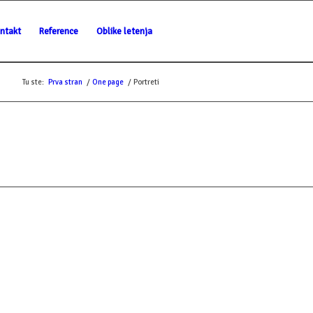
ntakt
Reference
Oblike letenja
Tu ste:
Prva stran
/
One page
/
Portreti