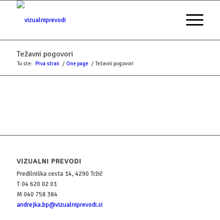
Težavni pogovori
Tu ste:
Prva stran
/
One page
/
Težavni pogovori
VIZUALNI PREVODI
Predilniška cesta 14, 4290 Tržič
T 04 620 02 01
M 040 758 384
andrejka.bp@vizualniprevodi.si