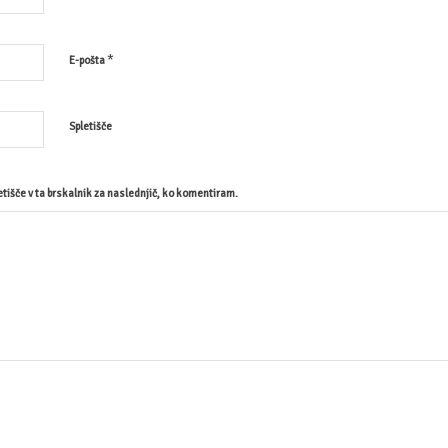
*
E-pošta
Spletišče
etišče v ta brskalnik za naslednjič, ko komentiram.