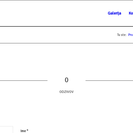
Galerija
Ko
Tu ste:
Prv
0
ODZIVOV
*
Ime