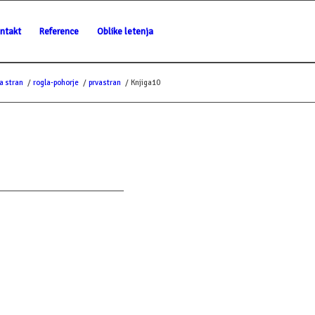
ntakt
Reference
Oblike letenja
a stran
/
rogla-pohorje
/
prvastran
/
Knjiga10