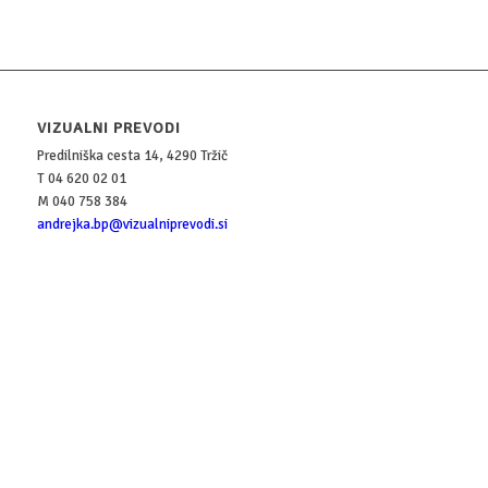
VIZUALNI PREVODI
Predilniška cesta 14, 4290 Tržič
T 04 620 02 01
M 040 758 384
andrejka.bp@vizualniprevodi.si