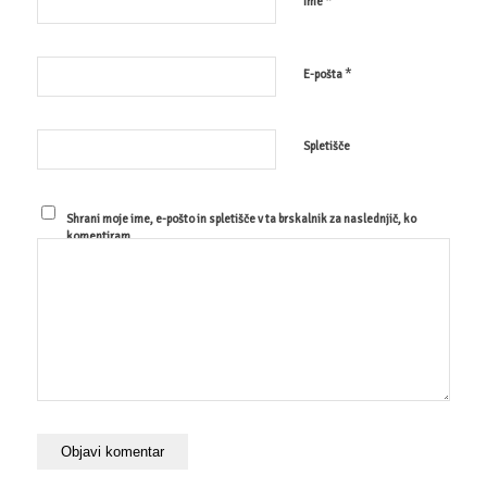
*
Ime
*
E-pošta
Spletišče
Shrani moje ime, e-pošto in spletišče v ta brskalnik za naslednjič, ko
komentiram.