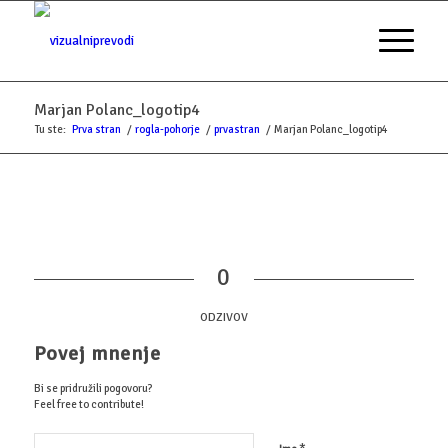
Marjan Polanc_logotip4
Tu ste:
Prva stran
/
rogla-pohorje
/
prvastran
/
Marjan Polanc_logotip4
0
ODZIVOV
Povej mnenje
Bi se pridružili pogovoru?
Feel free to contribute!