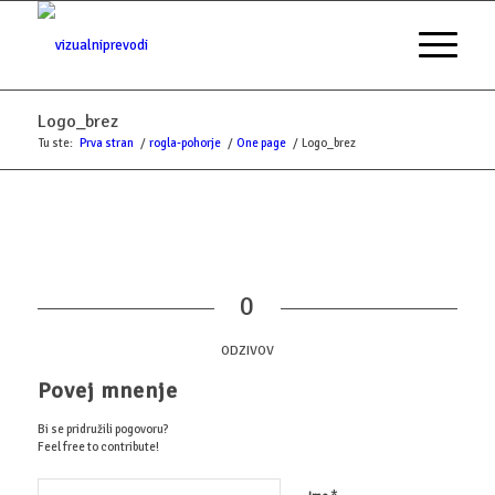
Logo_brez
Tu ste:
Prva stran
/
rogla-pohorje
/
One page
/
Logo_brez
0
ODZIVOV
Povej mnenje
Bi se pridružili pogovoru?
Feel free to contribute!