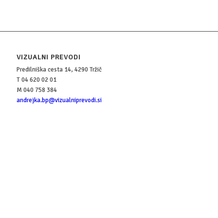
VIZUALNI PREVODI
Predilniška cesta 14, 4290 Tržič
T 04 620 02 01
M 040 758 384
andrejka.bp@vizualniprevodi.si