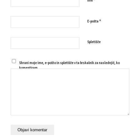
*
Ime
*
E-pošta
Spletišče
Shrani moje ime, e-pošto in spletišče v ta brskalnik za naslednjič, ko
komentiram.